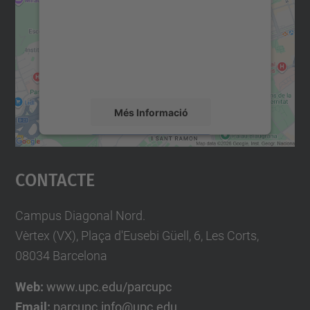
Utilitzem un servei de tercers per incrustar
contingut del mapa que pugui recollir dades
sobre la vostra activitat. Reviseu-ne els
detalls i accepteu el servei per veure el
mapa.
Més Informació
Accepta
Contacte
powered by
Usercentrics Consent
Management Platform
Campus Diagonal Nord.
Vèrtex (VX), Plaça d'Eusebi Güell, 6, Les Corts,
08034 Barcelona
Web:
www.upc.edu/parcupc
Email:
parcupc.info@upc.edu