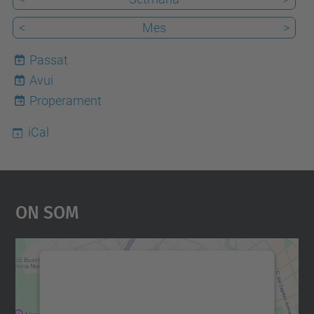
<
Mes
>
Passat
Avui
6
Properament
iCal
On Som
Necessitem el vostre
consentiment per carregar el
servei Google Maps!