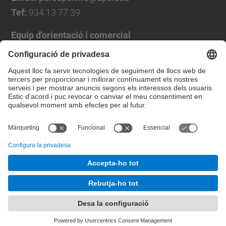
Tef:
934 13 77 39
Equip d'orientació i comercial
José Luís Grande
Tel. 93 4137194
jose.luis.grande@upc.edu
Formulari de contacte
© UPC
Desenvolupat amb
Mapa del lloc
Accessibilitat