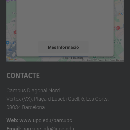
Utilitzem un servei de tercers per incrustar
contingut del mapa que pugui recollir dades
sobre la vostra activitat. Reviseu-ne els
detalls i accepteu el servei per veure el
mapa.
Més Informació
Accepta
Contacte
powered by
Usercentrics Consent
Management Platform
Campus Diagonal Nord.
Vèrtex (VX), Plaça d'Eusebi Güell, 6, Les Corts,
08034 Barcelona
Web:
www.upc.edu/parcupc
Email:
parcupc.info@upc.edu