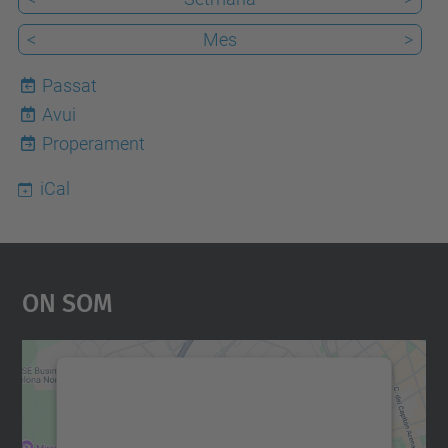
<
Mes
>
Passat
Avui
6
Properament
iCal
On Som
Necessitem el vostre
consentiment per carregar el
servei Google Maps!