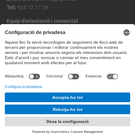
Tef:
934 13 77 39
Equip d'orientació i comercial
José Luís Grande
Tel. 93 4137194
jose.luis.grande@upc.edu
Formulari de contacte
© UPC
Desenvolupat amb
Mapa del lloc
Accessibilitat