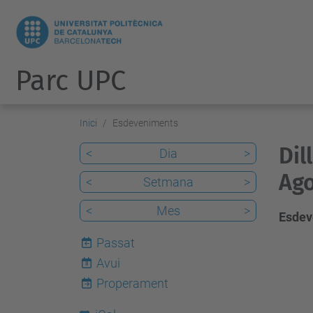
Parc UPC
Inici
Esdeveniments
Dil
<
Dia
>
Ago
<
Setmana
>
<
Mes
>
Esdev
Passat
Avui
8
Properament