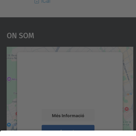
iCal
On Som
Necessitem el vostre consentiment
per carregar el servei Google Maps!
Utilitzem un servei de tercers per incrustar
contingut del mapa que pugui recollir dades
sobre la vostra activitat. Reviseu-ne els
detalls i accepteu el servei per veure el mapa.
Més Informació
Accepta