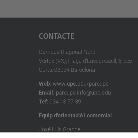
Contacte
Campus Diagonal Nord.
Vèrtex (VX), Plaça d'Eusebi Güell, 6, Les
Corts, 08034 Barcelona
Web:
www.upc.edu/parcupc
Email:
parcupc.info@upc.edu
Tef:
934 13 77 39
Equip d'orientació i comercial
José Luís Grande