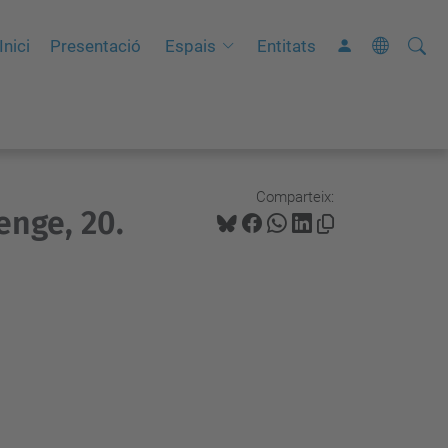
Cerca
C
Inici
Presentació
Espais
Entitats
e
r
c
a
a
Comparteix:
enge, 20.
v
a
n
ç
a
d
a
…