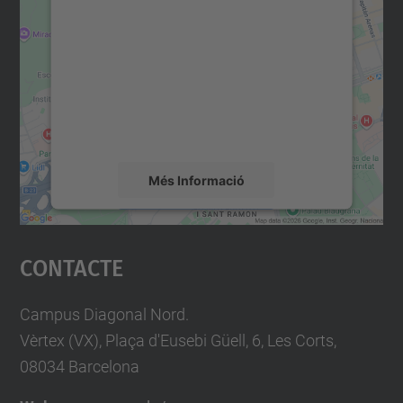
consentiment per carregar el
servei Google Maps!
Utilitzem un servei de tercers per incrustar
contingut del mapa que pugui recollir dades
sobre la vostra activitat. Reviseu-ne els
detalls i accepteu el servei per veure el
mapa.
Més Informació
Accepta
Contacte
powered by
Usercentrics Consent
Management Platform
Campus Diagonal Nord.
Vèrtex (VX), Plaça d'Eusebi Güell, 6, Les Corts,
08034 Barcelona