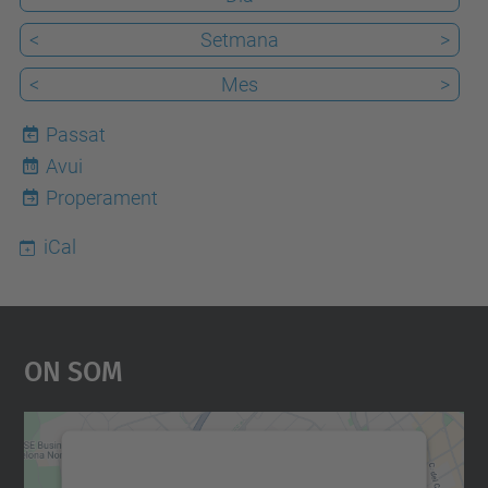
<
Setmana
>
<
Mes
>
Passat
Avui
10
Properament
iCal
On Som
Necessitem el vostre