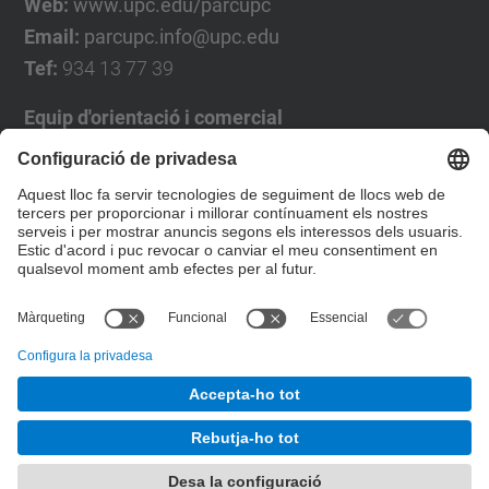
Web:
www.upc.edu/parcupc
Email:
parcupc.info@upc.edu
Tef:
934 13 77 39
Equip d'orientació i comercial
José Luís Grande
Tel. 93 4137194
jose.luis.grande@upc.edu
Formulari de contacte
© UPC
Desenvolupat amb