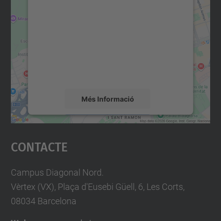
consentiment per carregar el
servei Google Maps!
Utilitzem un servei de tercers per incrustar
contingut del mapa que pugui recollir dades
sobre la vostra activitat. Reviseu-ne els
detalls i accepteu el servei per veure el
mapa.
Més Informació
Accepta
Contacte
powered by
Usercentrics Consent
Management Platform
Campus Diagonal Nord.
Vèrtex (VX), Plaça d'Eusebi Güell, 6, Les Corts,
08034 Barcelona