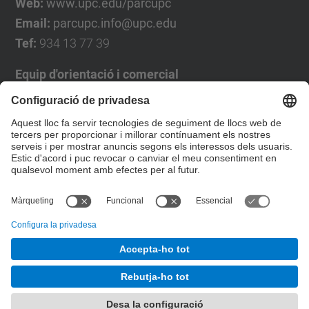
Web:
www.upc.edu/parcupc
Email:
parcupc.info@upc.edu
Tef:
934 13 77 39
Equip d'orientació i comercial
José Luís Grande
Tel. 93 4137194
jose.luis.grande@upc.edu
Formulari de contacte
© UPC
Desenvolupat amb