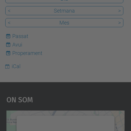
<
Setmana
>
<
Mes
>
Passat
Avui
6
Properament
iCal
On Som
Necessitem el vostre