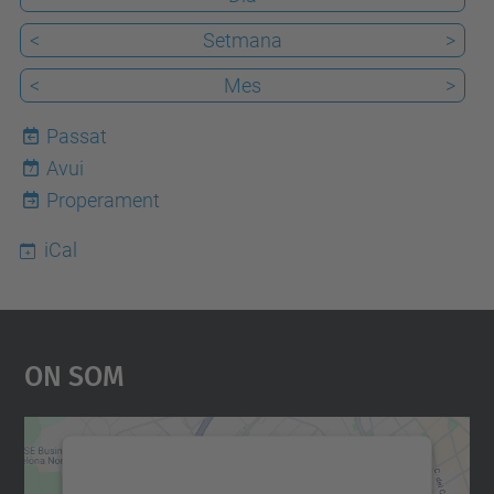
<
Setmana
>
<
Mes
>
Passat
Avui
7
Properament
iCal
On Som
Necessitem el vostre