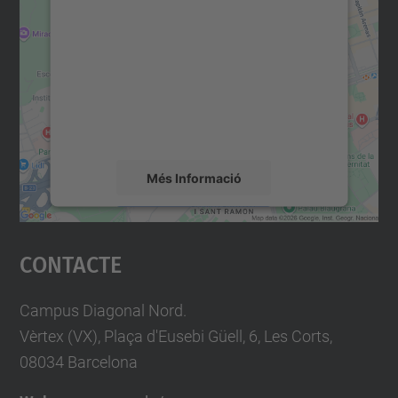
consentiment per carregar el
servei Google Maps!
Utilitzem un servei de tercers per incrustar
contingut del mapa que pugui recollir dades
sobre la vostra activitat. Reviseu-ne els
detalls i accepteu el servei per veure el
mapa.
Més Informació
Accepta
Contacte
powered by
Usercentrics Consent
Management Platform
Campus Diagonal Nord.
Vèrtex (VX), Plaça d'Eusebi Güell, 6, Les Corts,
08034 Barcelona