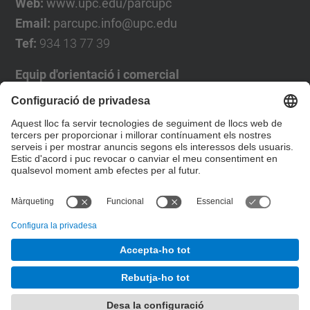
Web:
www.upc.edu/parcupc
Email:
parcupc.info@upc.edu
Tef:
934 13 77 39
Equip d'orientació i comercial
José Luís Grande
Tel. 93 4137194
jose.luis.grande@upc.edu
Formulari de contacte
© UPC
Desenvolupat amb