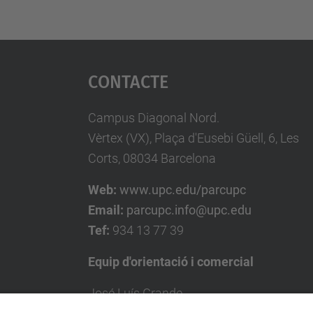
Contacte
Campus Diagonal Nord.
Vèrtex (VX), Plaça d'Eusebi Güell, 6, Les
Corts, 08034 Barcelona
Web:
www.upc.edu/parcupc
Email:
parcupc.info@upc.edu
Tef:
934 13 77 39
Equip d'orientació i comercial
José Luís Grande