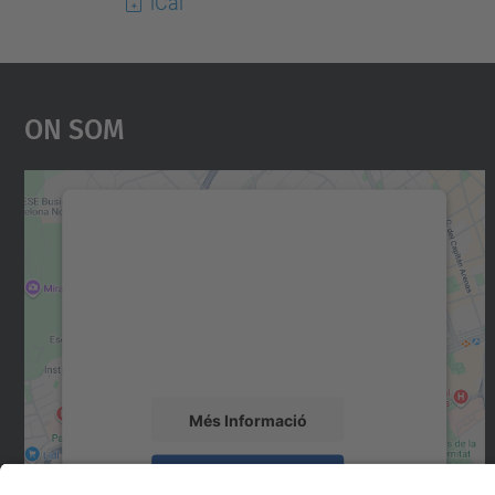
iCal
On Som
Necessitem el vostre consentiment
per carregar el servei Google Maps!
Utilitzem un servei de tercers per incrustar
contingut del mapa que pugui recollir dades
sobre la vostra activitat. Reviseu-ne els
detalls i accepteu el servei per veure el mapa.
Més Informació
Accepta