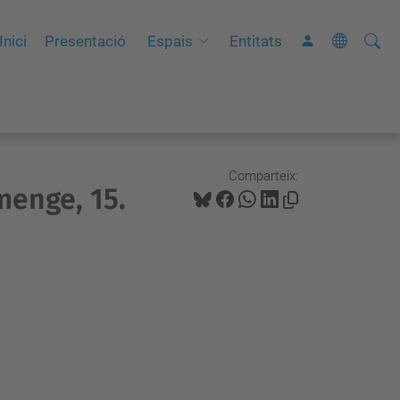
Cerca
C
Inici
Presentació
Espais
Entitats
e
r
c
a
a
Comparteix:
menge, 15.
v
a
n
ç
a
d
a
…