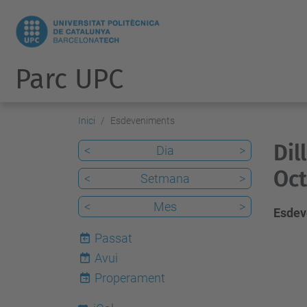
Parc UPC
Inici
Esdeveniments
Dil
<
Dia
>
Oct
<
Setmana
>
<
Mes
>
Esdev
Passat
Avui
7
Properament