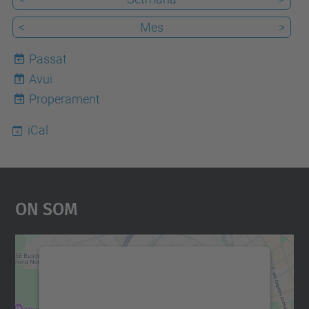
<
Mes
>
Passat
Avui
8
Properament
iCal
On Som
Necessitem el vostre
consentiment per carregar el
servei Google Maps!