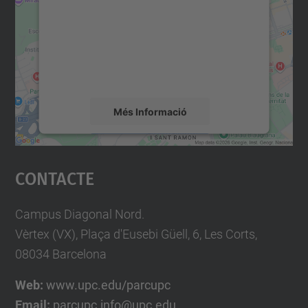
Utilitzem un servei de tercers per incrustar
contingut del mapa que pugui recollir dades
sobre la vostra activitat. Reviseu-ne els
detalls i accepteu el servei per veure el
mapa.
Més Informació
Accepta
Contacte
powered by
Usercentrics Consent
Management Platform
Campus Diagonal Nord.
Vèrtex (VX), Plaça d'Eusebi Güell, 6, Les Corts,
08034 Barcelona
Web:
www.upc.edu/parcupc
Email:
parcupc.info@upc.edu