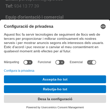
Tef:
934 13 77 39
Equip d'orientació i comercial
José Luís Grande
Tel. 93 4137194
jose.luis.grande@upc.edu
Formulari de contacte
© UPC
Desenvolupat amb
Mapa del lloc
Accessibilitat