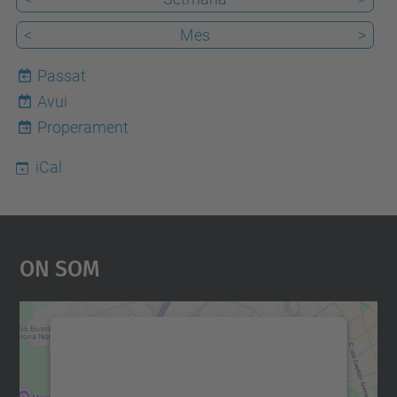
<
Mes
>
Passat
Avui
7
Properament
iCal
On Som
Necessitem el vostre
consentiment per carregar el
servei Google Maps!