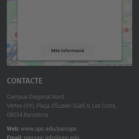
Utilitzem un servei de tercers per incrustar
contingut del mapa que pugui recollir dades
sobre la vostra activitat. Reviseu-ne els
detalls i accepteu el servei per veure el
mapa.
Més Informació
Accepta
Contacte
powered by
Usercentrics Consent
Management Platform
Campus Diagonal Nord.
Vèrtex (VX), Plaça d'Eusebi Güell, 6, Les Corts,
08034 Barcelona
Web:
www.upc.edu/parcupc
Email:
parcupc.info@upc.edu