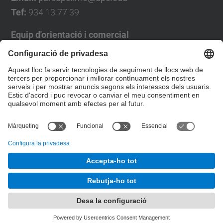
Tef:
934 13 77 39
Equip d'orientació i comercial
José Luís Grande
Tel. 93 4137194
jose.luis.grande@upc.edu
Formulari de contacte
© UPC
Desenvolupat amb
Mapa del lloc
Accessibilitat