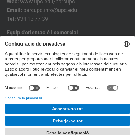
Web:
www.upc.edu/parcupc
Email:
parcupc.info@upc.edu
Tef:
934 13 77 39
Equip d'orientació i comercial
José Luís Grande
Tel. 93 4137194
jose.luis.grande@upc.edu
Formulari de contacte
© UPC
Desenvolupat amb