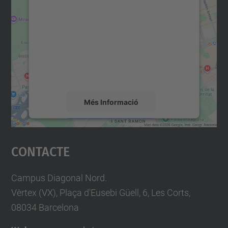
consentiment per carregar el
servei Google Maps!
Utilitzem un servei de tercers per incrustar
contingut del mapa que pugui recollir dades
sobre la vostra activitat. Reviseu-ne els
detalls i accepteu el servei per veure el
mapa.
Més Informació
Accepta
Contacte
powered by
Usercentrics Consent
Management Platform
Campus Diagonal Nord.
Vèrtex (VX), Plaça d'Eusebi Güell, 6, Les Corts,
08034 Barcelona