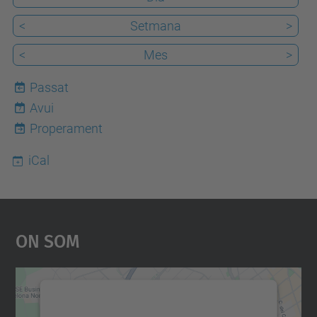
<
Setmana
>
<
Mes
>
Passat
Avui
7
Properament
iCal
On Som
Necessitem el vostre