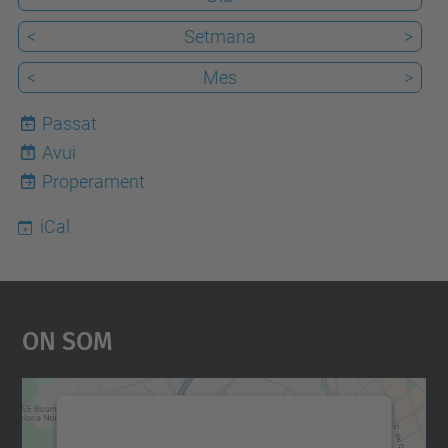
<
Setmana
>
<
Mes
>
Passat
Avui
9
Properament
iCal
On Som
Necessitem el vostre