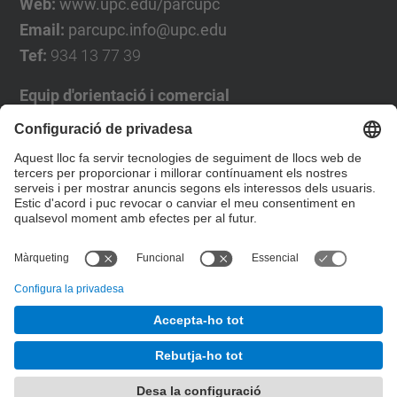
Web:
www.upc.edu/parcupc
Email:
parcupc.info@upc.edu
Tef:
934 13 77 39
Equip d'orientació i comercial
José Luís Grande
Tel. 93 4137194
jose.luis.grande@upc.edu
Formulari de contacte
© UPC
Desenvolupat amb