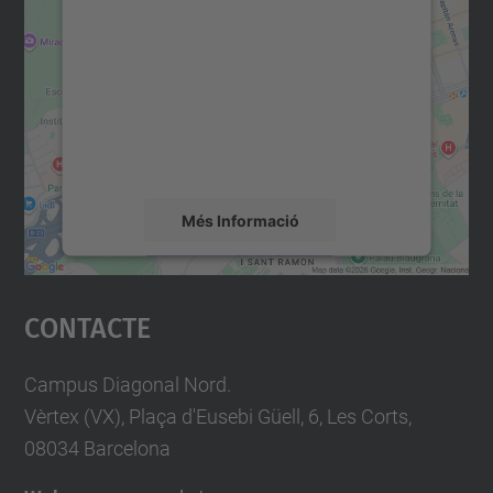
consentiment per carregar el
servei Google Maps!
Utilitzem un servei de tercers per incrustar
contingut del mapa que pugui recollir dades
sobre la vostra activitat. Reviseu-ne els
detalls i accepteu el servei per veure el
mapa.
Més Informació
Accepta
Contacte
powered by
Usercentrics Consent
Management Platform
Campus Diagonal Nord.
Vèrtex (VX), Plaça d'Eusebi Güell, 6, Les Corts,
08034 Barcelona