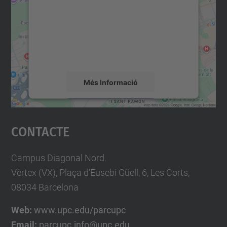
Utilitzem un servei de tercers per incrustar
contingut del mapa que pugui recollir dades
sobre la vostra activitat. Reviseu-ne els
detalls i accepteu el servei per veure el
mapa.
Més Informació
Accepta
Contacte
powered by
Usercentrics Consent
Management Platform
Campus Diagonal Nord.
Vèrtex (VX), Plaça d'Eusebi Güell, 6, Les Corts,
08034 Barcelona
Web:
www.upc.edu/parcupc
Email:
parcupc.info@upc.edu