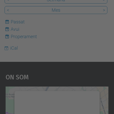
<
Mes
>
Passat
Avui
9
Properament
iCal
On Som
Necessitem el vostre
consentiment per carregar el
servei Google Maps!