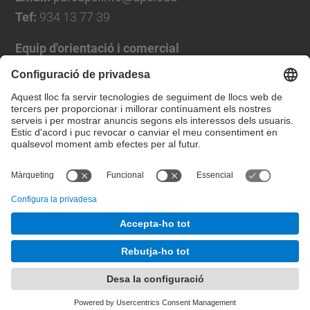
Tef:
934 13 77 39
Equip d'orientació i comercial
José Luís Grande
Tel. 93 4137194
jose.luis.grande@upc.edu
Formulari de contacte
© UPC
Desenvolupat amb
Mapa del lloc
Accessibilitat