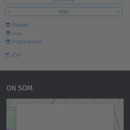
<
Mes
>
Passat
Avui
8
Properament
iCal
On Som
Necessitem el vostre
consentiment per carregar el
servei Google Maps!