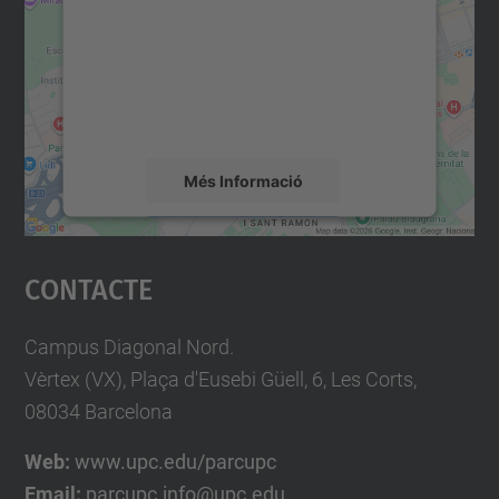
Utilitzem un servei de tercers per incrustar
contingut del mapa que pugui recollir dades
sobre la vostra activitat. Reviseu-ne els
detalls i accepteu el servei per veure el
mapa.
Més Informació
Accepta
Contacte
powered by
Usercentrics Consent
Management Platform
Campus Diagonal Nord.
Vèrtex (VX), Plaça d'Eusebi Güell, 6, Les Corts,
08034 Barcelona
Web:
www.upc.edu/parcupc
Email:
parcupc.info@upc.edu