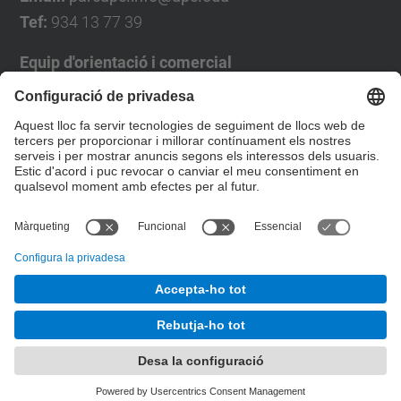
Tef:
934 13 77 39
Equip d'orientació i comercial
José Luís Grande
Tel. 93 4137194
jose.luis.grande@upc.edu
Formulari de contacte
© UPC
Desenvolupat amb
Mapa del lloc
Accessibilitat