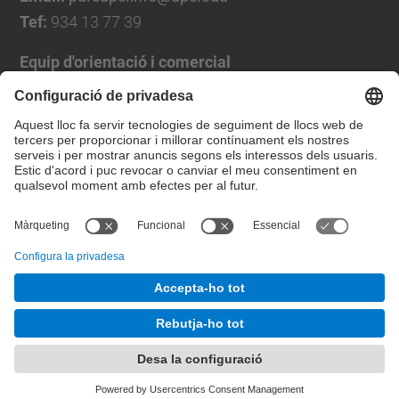
Tef:
934 13 77 39
Equip d'orientació i comercial
José Luís Grande
Tel. 93 4137194
jose.luis.grande@upc.edu
Formulari de contacte
© UPC
Desenvolupat amb
Mapa del lloc
Accessibilitat