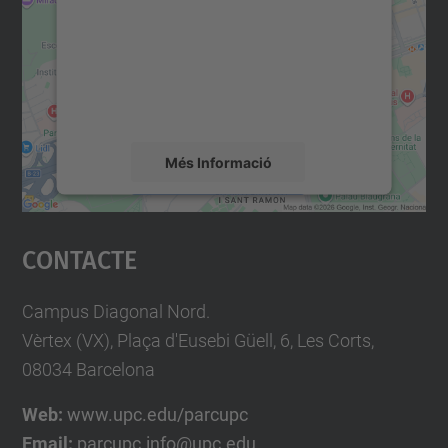
Utilitzem un servei de tercers per incrustar
contingut del mapa que pugui recollir dades
sobre la vostra activitat. Reviseu-ne els
detalls i accepteu el servei per veure el
mapa.
Més Informació
Accepta
Contacte
powered by
Usercentrics Consent
Management Platform
Campus Diagonal Nord.
Vèrtex (VX), Plaça d'Eusebi Güell, 6, Les Corts,
08034 Barcelona
Web:
www.upc.edu/parcupc
Email:
parcupc.info@upc.edu