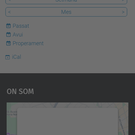
<
Mes
>
Passat
Avui
7
Properament
iCal
On Som
Necessitem el vostre
consentiment per carregar el
servei Google Maps!