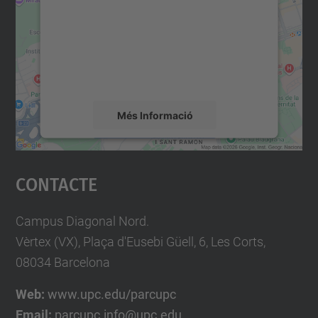
Utilitzem un servei de tercers per incrustar
contingut del mapa que pugui recollir dades
sobre la vostra activitat. Reviseu-ne els
detalls i accepteu el servei per veure el
mapa.
Més Informació
Accepta
Contacte
powered by
Usercentrics Consent
Management Platform
Campus Diagonal Nord.
Vèrtex (VX), Plaça d'Eusebi Güell, 6, Les Corts,
08034 Barcelona
Web:
www.upc.edu/parcupc
Email:
parcupc.info@upc.edu