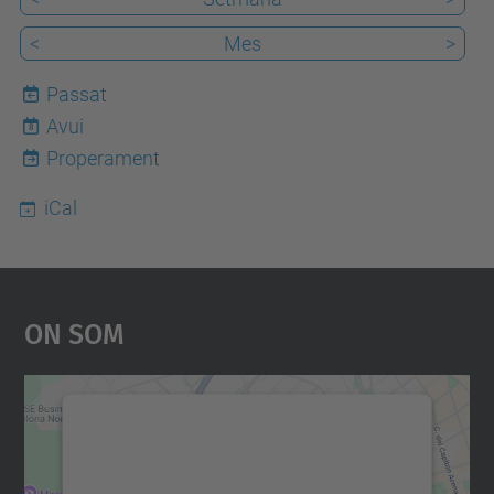
<
Mes
>
Passat
Avui
8
Properament
iCal
On Som
Necessitem el vostre
consentiment per carregar el
servei Google Maps!