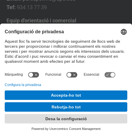
Tef:
934 13 77 39
Equip d'orientació i comercial
José Luís Grande
Tel. 93 4137194
jose.luis.grande@upc.edu
Formulari de contacte
© UPC
Desenvolupat amb
Mapa del lloc
Accessibilitat