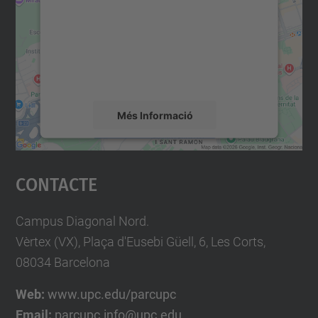
Utilitzem un servei de tercers per incrustar
contingut del mapa que pugui recollir dades
sobre la vostra activitat. Reviseu-ne els
detalls i accepteu el servei per veure el
mapa.
Més Informació
Accepta
Contacte
powered by
Usercentrics Consent
Management Platform
Campus Diagonal Nord.
Vèrtex (VX), Plaça d'Eusebi Güell, 6, Les Corts,
08034 Barcelona
Web:
www.upc.edu/parcupc
Email:
parcupc.info@upc.edu