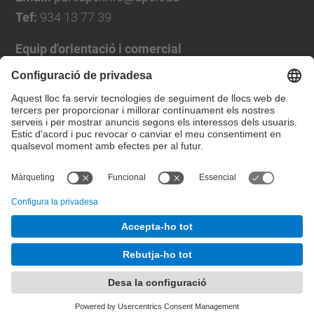
Tef:
934 13 77 39
Equip d'orientació i comercial
José Luís Grande
Tel. 93 4137194
jose.luis.grande@upc.edu
Formulari de contacte
© UPC
Desenvolupat amb
Mapa del lloc
Accessibilitat