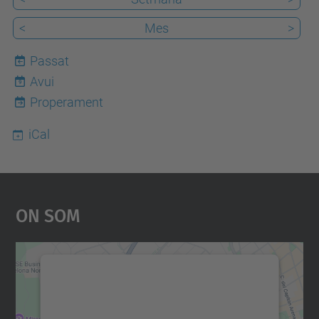
<
Mes
>
Passat
Avui
9
Properament
iCal
On Som
Necessitem el vostre
consentiment per carregar el
servei Google Maps!