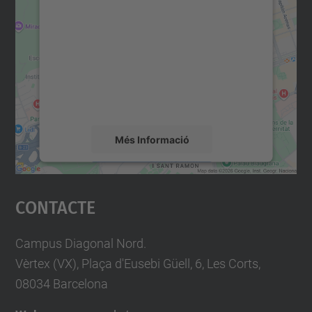
consentiment per carregar el
servei Google Maps!
Utilitzem un servei de tercers per incrustar
contingut del mapa que pugui recollir dades
sobre la vostra activitat. Reviseu-ne els
detalls i accepteu el servei per veure el
mapa.
Més Informació
Accepta
Contacte
powered by
Usercentrics Consent
Management Platform
Campus Diagonal Nord.
Vèrtex (VX), Plaça d'Eusebi Güell, 6, Les Corts,
08034 Barcelona