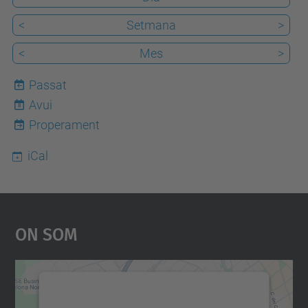
<
Setmana
>
<
Mes
>
Passat
Avui
8
Properament
iCal
On Som
Necessitem el vostre