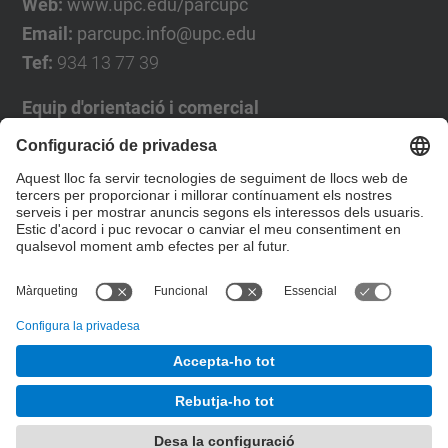
Web:
www.upc.edu/parcupc
Email:
parcupc.info@upc.edu
Tef:
934 13 77 39
Equip d'orientació i comercial
José Luís Grande
Tel. 93 4137194
jose.luis.grande@upc.edu
Formulari de contacte
© UPC
Desenvolupat amb