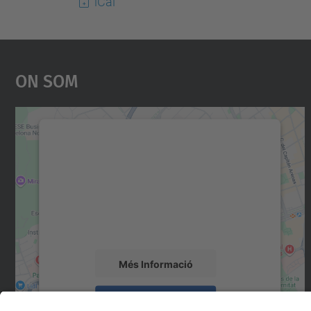
iCal
On Som
Necessitem el vostre consentiment
per carregar el servei Google Maps!
Utilitzem un servei de tercers per incrustar
contingut del mapa que pugui recollir dades
sobre la vostra activitat. Reviseu-ne els
detalls i accepteu el servei per veure el mapa.
Més Informació
Accepta