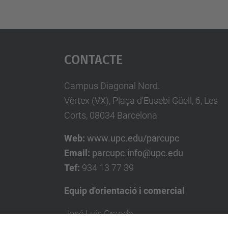
Contacte
Campus Diagonal Nord.
Vèrtex (VX), Plaça d'Eusebi Güell, 6, Les
Corts, 08034 Barcelona
Web:
www.upc.edu/parcupc
Email:
parcupc.info@upc.edu
Tef:
934 13 77 39
Equip d'orientació i comercial
José Luís Grande