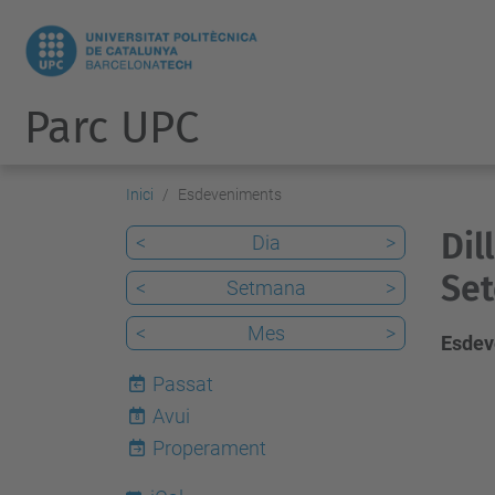
Parc UPC
Inici
Esdeveniments
Dil
<
Dia
>
Set
<
Setmana
>
<
Mes
>
Esdev
Passat
Avui
8
Properament