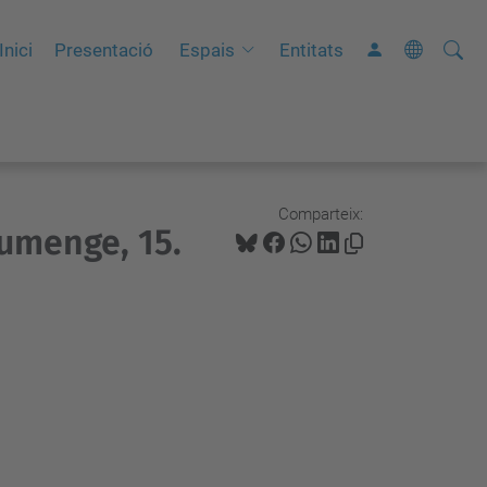
Cerca
C
Inici
Presentació
Espais
Entitats
e
r
c
a
a
Comparteix:
iumenge, 15.
v
a
n
ç
a
d
a
…