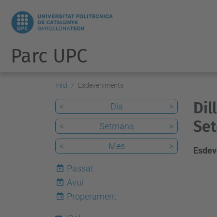
Parc UPC
Inici
Esdeveniments
Dil
<
Dia
>
Set
<
Setmana
>
<
Mes
>
Esdev
Passat
Avui
6
Properament