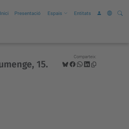
Cerca
C
Inici
Presentació
Espais
Entitats
e
r
c
a
a
Comparteix:
iumenge, 15.
v
a
n
ç
a
d
a
…