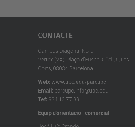
Contacte
Campus Diagonal Nord.
Vèrtex (VX), Plaça d'Eusebi Güell, 6, Les
Corts, 08034 Barcelona
Web:
www.upc.edu/parcupc
Email:
parcupc.info@upc.edu
Tef:
934 13 77 39
Equip d'orientació i comercial
José Luís Grande