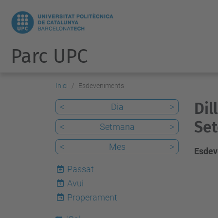
Parc UPC
Inici
Esdeveniments
Dil
<
Dia
>
Set
<
Setmana
>
<
Mes
>
Esdev
Passat
Avui
9
Properament