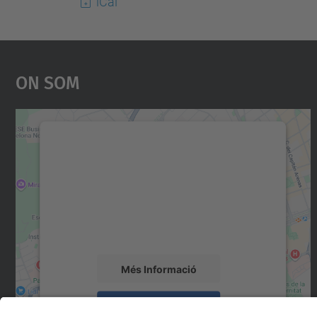
iCal
On Som
Necessitem el vostre consentiment
per carregar el servei Google Maps!
Utilitzem un servei de tercers per incrustar
contingut del mapa que pugui recollir dades
sobre la vostra activitat. Reviseu-ne els
detalls i accepteu el servei per veure el mapa.
Més Informació
Accepta