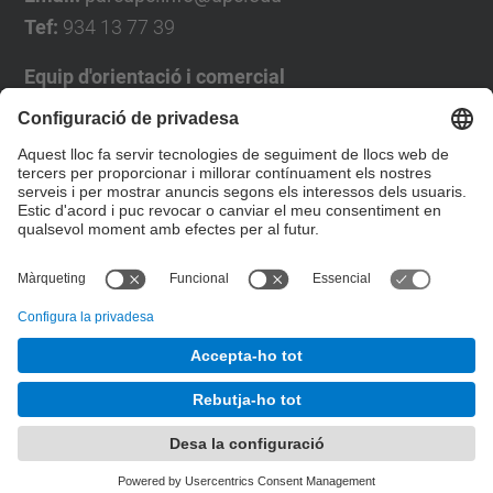
Tef:
934 13 77 39
Equip d'orientació i comercial
José Luís Grande
Tel. 93 4137194
jose.luis.grande@upc.edu
Formulari de contacte
© UPC
Desenvolupat amb
Mapa del lloc
Accessibilitat