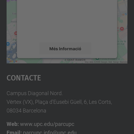
Utilitzem un servei de tercers per incrustar
contingut del mapa que pugui recollir dades
sobre la vostra activitat. Reviseu-ne els
detalls i accepteu el servei per veure el
mapa.
Més Informació
Accepta
Contacte
powered by
Usercentrics Consent
Management Platform
Campus Diagonal Nord.
Vèrtex (VX), Plaça d'Eusebi Güell, 6, Les Corts,
08034 Barcelona
Web:
www.upc.edu/parcupc
Email:
parcupc.info@upc.edu