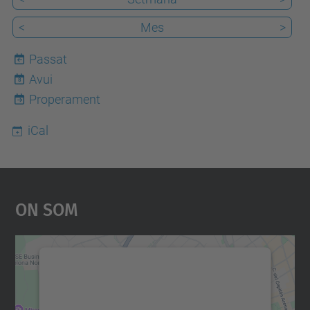
<
Mes
>
Passat
Avui
8
Properament
iCal
On Som
Necessitem el vostre
consentiment per carregar el
servei Google Maps!