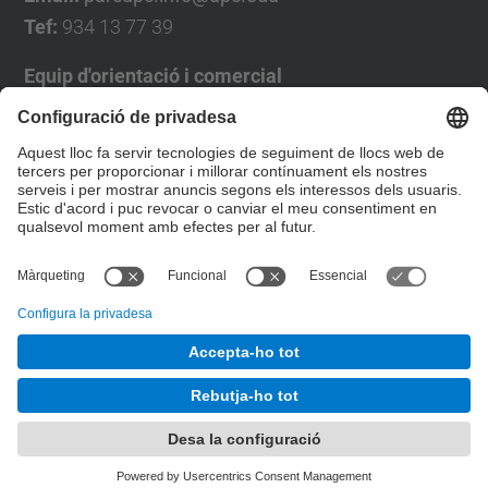
Tef:
934 13 77 39
Equip d'orientació i comercial
José Luís Grande
Tel. 93 4137194
jose.luis.grande@upc.edu
Formulari de contacte
© UPC
Desenvolupat amb
Mapa del lloc
Accessibilitat