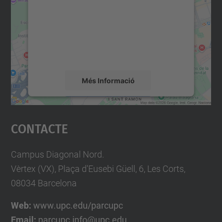
Utilitzem un servei de tercers per incrustar
contingut del mapa que pugui recollir dades
sobre la vostra activitat. Reviseu-ne els
detalls i accepteu el servei per veure el
mapa.
Més Informació
Accepta
Contacte
powered by
Usercentrics Consent
Management Platform
Campus Diagonal Nord.
Vèrtex (VX), Plaça d'Eusebi Güell, 6, Les Corts,
08034 Barcelona
Web:
www.upc.edu/parcupc
Email:
parcupc.info@upc.edu