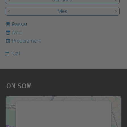
<
Mes
>
Passat
Avui
8
Properament
iCal
On Som
Necessitem el vostre
consentiment per carregar el
servei Google Maps!