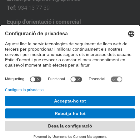
Tef:
934 13 77 39
Equip d'orientació i comercial
José Luís Grande
Tel. 93 4137194
jose.luis.grande@upc.edu
Formulari de contacte
© UPC
Desenvolupat amb
Mapa del lloc
Accessibilitat