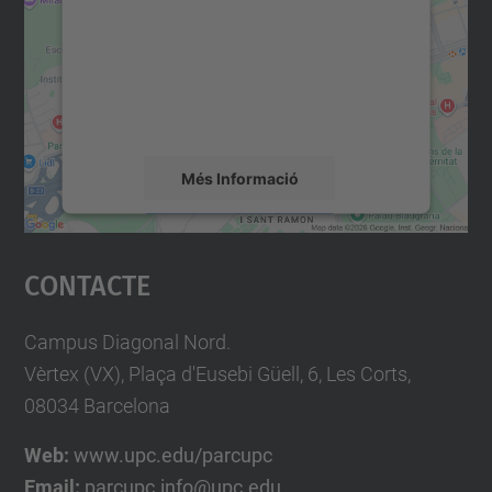
Utilitzem un servei de tercers per incrustar
contingut del mapa que pugui recollir dades
sobre la vostra activitat. Reviseu-ne els
detalls i accepteu el servei per veure el
mapa.
Més Informació
Accepta
Contacte
powered by
Usercentrics Consent
Management Platform
Campus Diagonal Nord.
Vèrtex (VX), Plaça d'Eusebi Güell, 6, Les Corts,
08034 Barcelona
Web:
www.upc.edu/parcupc
Email:
parcupc.info@upc.edu