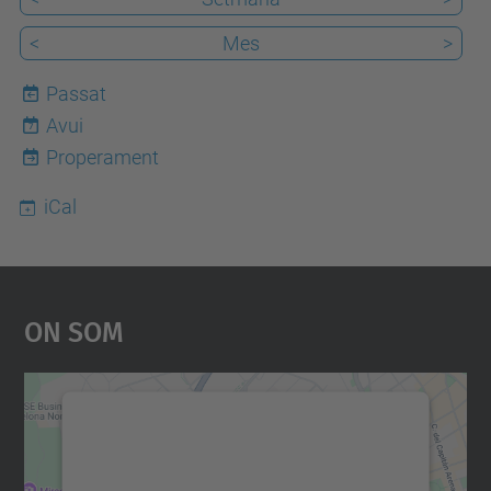
<
Mes
>
Passat
Avui
7
Properament
iCal
On Som
Necessitem el vostre
consentiment per carregar el
servei Google Maps!