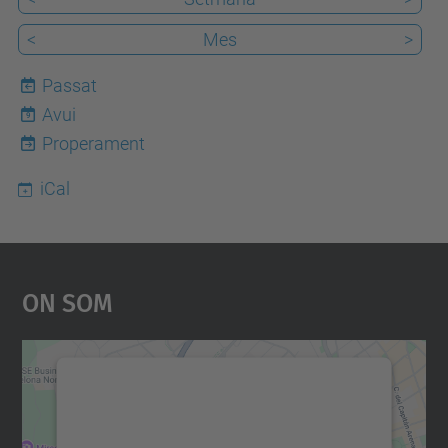
<
Mes
>
Passat
Avui
9
Properament
iCal
On Som
Necessitem el vostre
consentiment per carregar el
servei Google Maps!