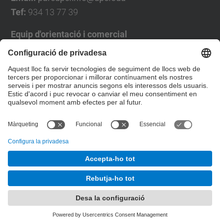
Tef:
934 13 77 39
Equip d'orientació i comercial
José Luís Grande
Tel. 93 4137194
jose.luis.grande@upc.edu
Formulari de contacte
© UPC
Desenvolupat amb
Mapa del lloc
Accessibilitat