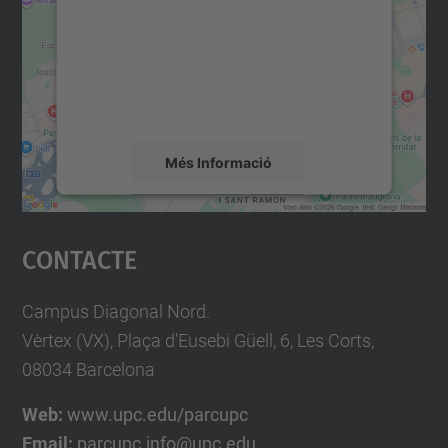
Utilitzem un servei de tercers per incrustar
contingut del mapa que pugui recollir dades
sobre la vostra activitat. Reviseu-ne els
detalls i accepteu el servei per veure el
mapa.
Més Informació
Accepta
Contacte
powered by
Usercentrics Consent
Management Platform
Campus Diagonal Nord.
Vèrtex (VX), Plaça d'Eusebi Güell, 6, Les Corts,
08034 Barcelona
Web:
www.upc.edu/parcupc
Email:
parcupc.info@upc.edu