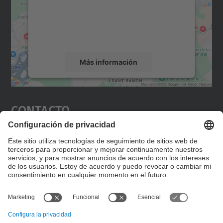
incrustar contenido de mapas que puede
recopilar datos sobre su actividad. Le
rogamos que revise los detalles y acepte el
servicio para ver este mapa.
Más información
Aceptar
Contacto
powered by
Usercentrics Consent
Management Platform
Editad en la página "Contacto personalizado", que
encontraréis en la raíz de español, vuestros datos
personalizados de contacto.
Formulario de contacto