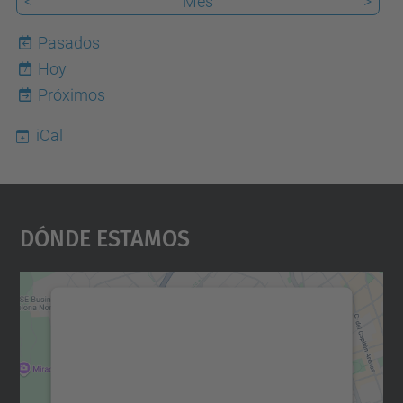
<
Mes
>
Pasados
Hoy
7
Próximos
iCal
Dónde Estamos
Necesitamos su consentimiento
para cargar el servicio Google
Maps.
Utilizamos un servicio de terceros para