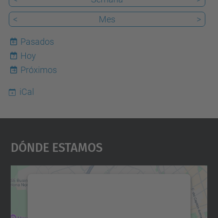
<
Mes
>
Pasados
Hoy
7
Próximos
iCal
Dónde Estamos
Necesitamos su consentimiento
para cargar el servicio Google
Maps.