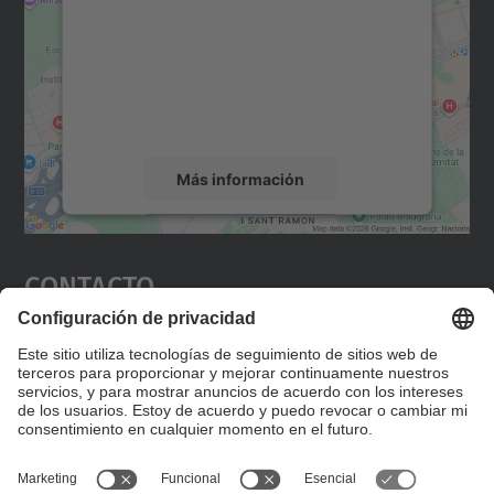
Utilizamos un servicio de terceros para
incrustar contenido de mapas que puede
recopilar datos sobre su actividad. Le
rogamos que revise los detalles y acepte el
servicio para ver este mapa.
Más información
Aceptar
Contacto
powered by
Usercentrics Consent
Management Platform
Editad en la página "Contacto personalizado", que
encontraréis en la raíz de español, vuestros datos
personalizados de contacto.
Formulario de contacto