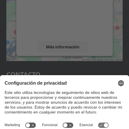
Utilizamos un servicio de terceros para
incrustar contenido de mapas que puede
recopilar datos sobre su actividad. Le
rogamos que revise los detalles y acepte el
servicio para ver este mapa.
Más información
Aceptar
Contacto
powered by
Usercentrics Consent
Management Platform
Editad en la página "Contacto personalizado", que
encontraréis en la raíz de español, vuestros datos
personalizados de contacto.
Formulario de contacto