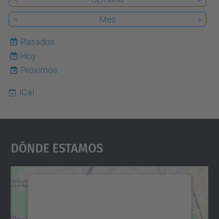
<
Mes
>
Pasados
Hoy
7
Próximos
iCal
Dónde Estamos
Necesitamos su consentimiento
para cargar el servicio Google
Maps.