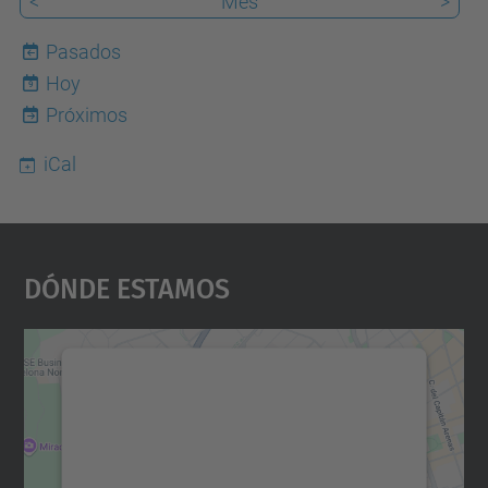
<
Mes
>
Pasados
Hoy
9
Próximos
iCal
Dónde Estamos
Necesitamos su consentimiento
para cargar el servicio Google
Maps.
Utilizamos un servicio de terceros para