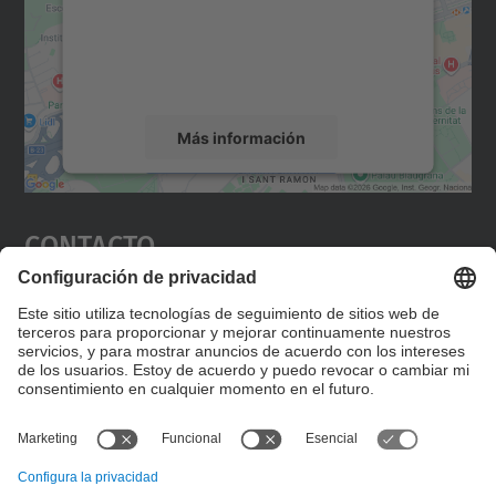
incrustar contenido de mapas que puede
recopilar datos sobre su actividad. Le
rogamos que revise los detalles y acepte el
servicio para ver este mapa.
Más información
Aceptar
Contacto
powered by
Usercentrics Consent
Management Platform
Editad en la página "Contacto personalizado", que
encontraréis en la raíz de español, vuestros datos
personalizados de contacto.
Formulario de contacto