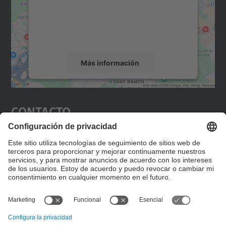
incrustar contenido de mapas que puede
recopilar datos sobre su actividad. Le
rogamos que revise los detalles y acepte el
servicio para ver este mapa.
Más información
Aceptar
Contacto
powered by
Usercentrics Consent
Management Platform
Editad en la página "Contacto personalizado", que
encontraréis en la raíz de español, vuestros datos
personalizados de contacto.
Formulario de contacto