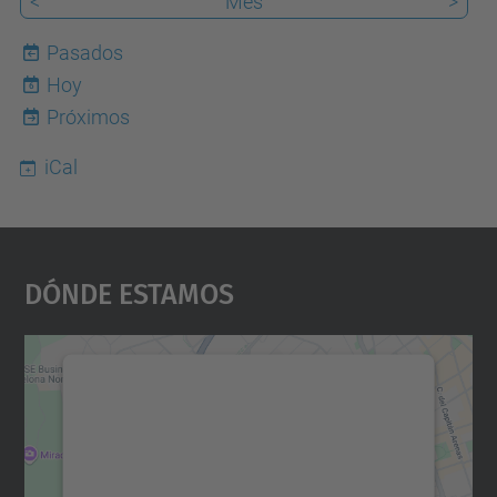
<
Mes
>
Pasados
Hoy
6
Próximos
iCal
Dónde Estamos
Necesitamos su consentimiento
para cargar el servicio Google
Maps.
Utilizamos un servicio de terceros para