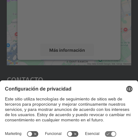
Utilizamos un servicio de terceros para
incrustar contenido de mapas que puede
recopilar datos sobre su actividad. Le
rogamos que revise los detalles y acepte el
servicio para ver este mapa.
Más información
Aceptar
Contacto
powered by
Usercentrics Consent
Management Platform
Editad en la página "Contacto personalizado", que
encontraréis en la raíz de español, vuestros datos
personalizados de contacto.
Formulario de contacto