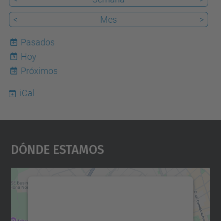
<
Mes
>
Pasados
Hoy
9
Próximos
iCal
Dónde Estamos
Necesitamos su consentimiento
para cargar el servicio Google
Maps.