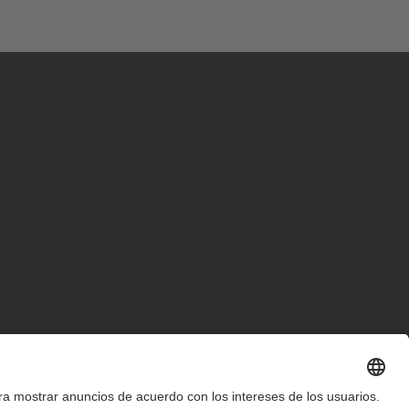
d
a
…