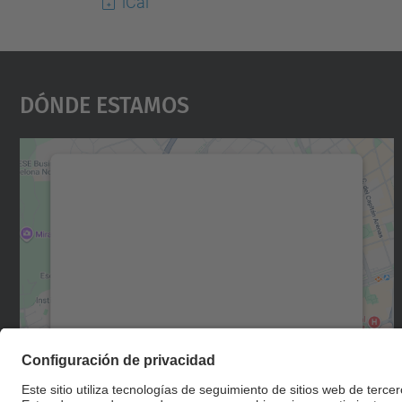
iCal
Dónde Estamos
Necesitamos su consentimiento
para cargar el servicio Google Maps.
Utilizamos un servicio de terceros para
incrustar contenido de mapas que puede
recopilar datos sobre su actividad. Le
rogamos que revise los detalles y acepte el
servicio para ver este mapa.
Más información