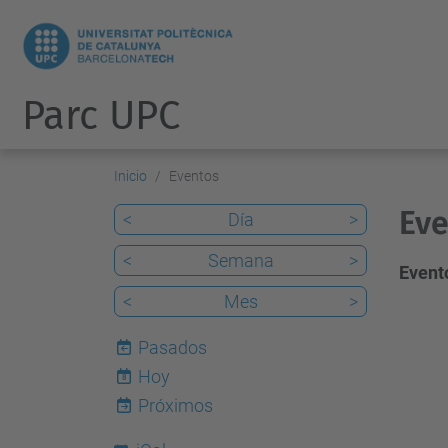
Parc UPC
Inicio
Eventos
Eve
<
Día
>
<
Semana
>
Evento
<
Mes
>
Pasados
Hoy
8
Próximos