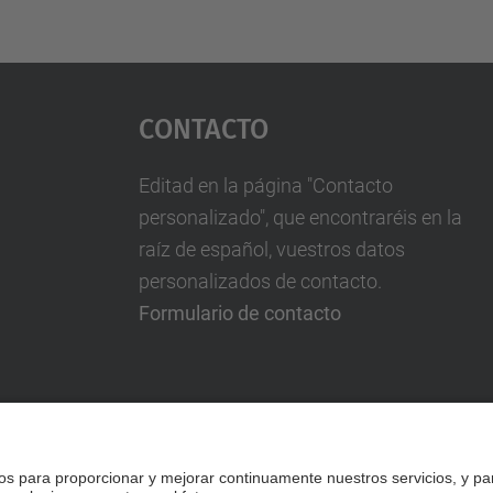
Contacto
Editad en la página "Contacto
personalizado", que encontraréis en la
raíz de español, vuestros datos
personalizados de contacto.
Formulario de contacto