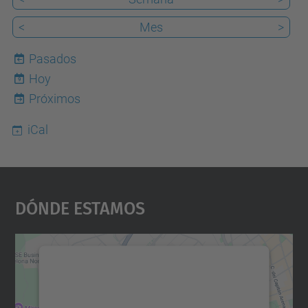
<
Mes
>
Pasados
Hoy
9
Próximos
iCal
Dónde Estamos
Necesitamos su consentimiento
para cargar el servicio Google
Maps.