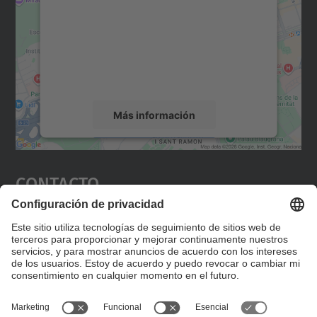
Utilizamos un servicio de terceros para
incrustar contenido de mapas que puede
recopilar datos sobre su actividad. Le
rogamos que revise los detalles y acepte el
servicio para ver este mapa.
Más información
Aceptar
Contacto
powered by
Usercentrics Consent
Management Platform
Editad en la página "Contacto personalizado", que
encontraréis en la raíz de español, vuestros datos
personalizados de contacto.
Formulario de contacto