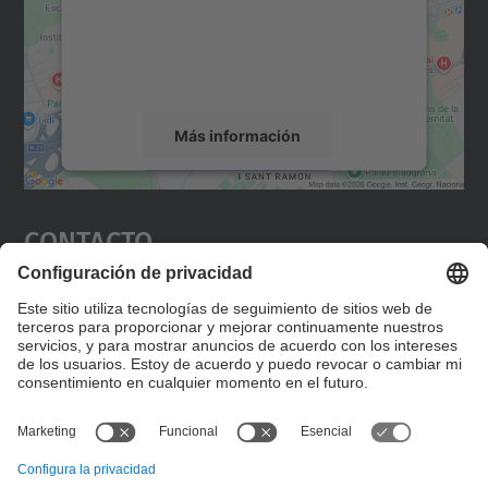
incrustar contenido de mapas que puede
recopilar datos sobre su actividad. Le
rogamos que revise los detalles y acepte el
servicio para ver este mapa.
Más información
Aceptar
Contacto
powered by
Usercentrics Consent
Management Platform
Editad en la página "Contacto personalizado", que
encontraréis en la raíz de español, vuestros datos
personalizados de contacto.
Formulario de contacto