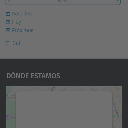
<
Mes
>
Pasados
Hoy
9
Próximos
iCal
Dónde Estamos
Necesitamos su consentimiento
para cargar el servicio Google
Maps.
Utilizamos un servicio de terceros para