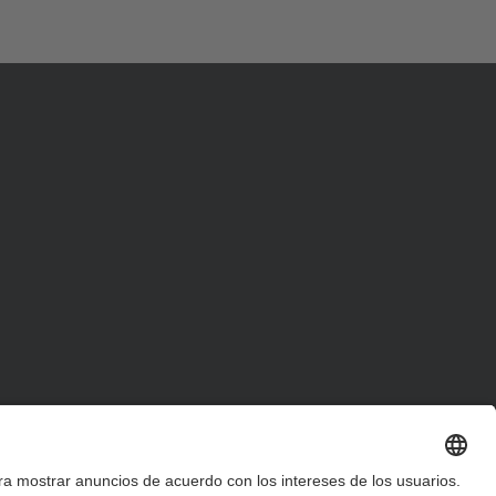
d
a
…