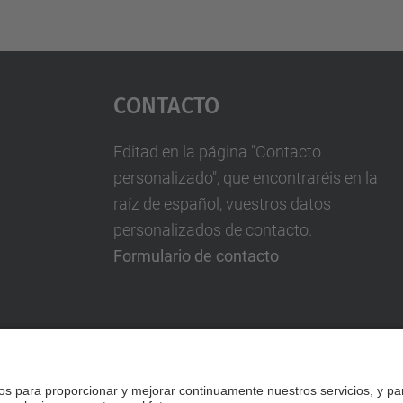
Contacto
Editad en la página "Contacto
personalizado", que encontraréis en la
raíz de español, vuestros datos
personalizados de contacto.
Formulario de contacto