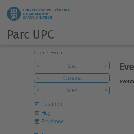
Parc UPC
Inicio
Eventos
Eve
<
Día
>
<
Semana
>
Evento
<
Mes
>
Pasados
Hoy
6
Próximos