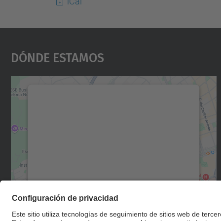
iCal
Dónde Estamos
Necesitamos su consentimiento
para cargar el servicio Google Maps.
Utilizamos un servicio de terceros para
incrustar contenido de mapas que puede
recopilar datos sobre su actividad. Le
rogamos que revise los detalles y acepte el
servicio para ver este mapa.
Más información