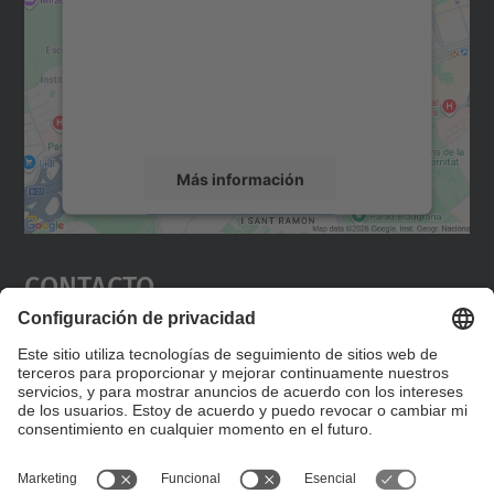
Utilizamos un servicio de terceros para
incrustar contenido de mapas que puede
recopilar datos sobre su actividad. Le
rogamos que revise los detalles y acepte el
servicio para ver este mapa.
Más información
Aceptar
Contacto
powered by
Usercentrics Consent
Management Platform
Editad en la página "Contacto personalizado", que
encontraréis en la raíz de español, vuestros datos
personalizados de contacto.
Formulario de contacto