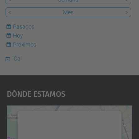
<
Mes
>
Pasados
Hoy
6
Próximos
iCal
Dónde Estamos
Necesitamos su consentimiento
para cargar el servicio Google
Maps.