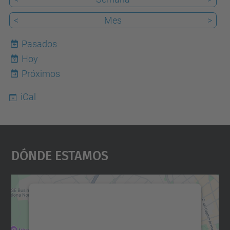
<
Mes
>
Pasados
Hoy
9
Próximos
iCal
Dónde Estamos
Necesitamos su consentimiento
para cargar el servicio Google
Maps.