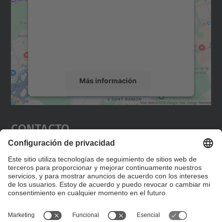
Utilizamos un servicio de terceros para
incrustar contenido de mapas que puede
recopilar datos sobre su actividad. Le
rogamos que revise los detalles y acepte el
servicio para ver este mapa.
Más información
Aceptar
Contacto
powered by
Usercentrics Consent
Management Platform
Editad en la página "Contacto personalizado", que
encontraréis en la raíz de español, vuestros datos
personalizados de contacto.
Formulario de contacto