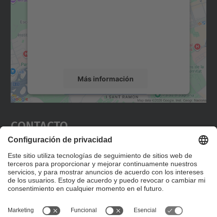
Utilizamos un servicio de terceros para
incrustar contenido de mapas que puede
recopilar datos sobre su actividad. Le
rogamos que revise los detalles y acepte el
servicio para ver este mapa.
Más información
Aceptar
Contacto
powered by
Usercentrics Consent
Management Platform
Editad en la página "Contacto personalizado", que
encontraréis en la raíz de español, vuestros datos
personalizados de contacto.
Formulario de contacto