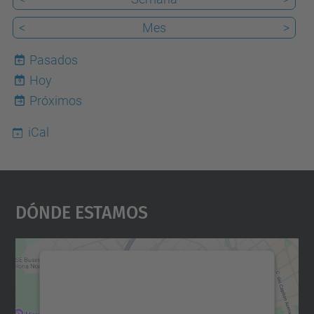
<
Mes
>
Pasados
Hoy
9
Próximos
iCal
Dónde Estamos
Necesitamos su consentimiento
para cargar el servicio Google
Maps.