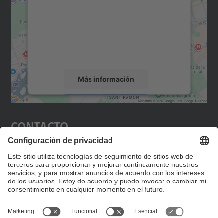
Utilizamos un servicio de terceros para
incrustar contenido de mapas que puede
recopilar datos sobre su actividad. Le
rogamos que revise los detalles y acepte el
servicio para ver este mapa.
Más información
Aceptar
Contacto
powered by
Usercentrics Consent
Management Platform
Editad en la página "Contacto personalizado", que
encontraréis en la raíz de español, vuestros datos
personalizados de contacto.
Formulario de contacto