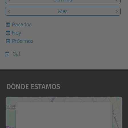
<
Mes
>
Pasados
Hoy
6
Próximos
iCal
Dónde Estamos
Necesitamos su consentimiento
para cargar el servicio Google
Maps.