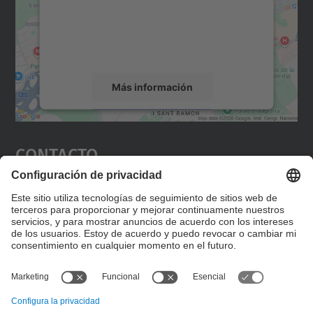
incrustar contenido de mapas que puede
recopilar datos sobre su actividad. Le
rogamos que revise los detalles y acepte el
servicio para ver este mapa.
Más información
Aceptar
Contacto
powered by
Usercentrics Consent
Management Platform
Editad en la página "Contacto personalizado", que
encontraréis en la raíz de español, vuestros datos
personalizados de contacto.
Formulario de contacto