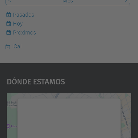
<
Mes
>
Pasados
Hoy
10
Próximos
iCal
Dónde Estamos
Necesitamos su consentimiento
para cargar el servicio Google
Maps.
Utilizamos un servicio de terceros para