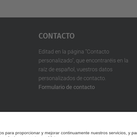
Contacto
Editad en la página "Contacto
personalizado", que encontraréis en la
raíz de español, vuestros datos
personalizados de contacto.
Formulario de contacto