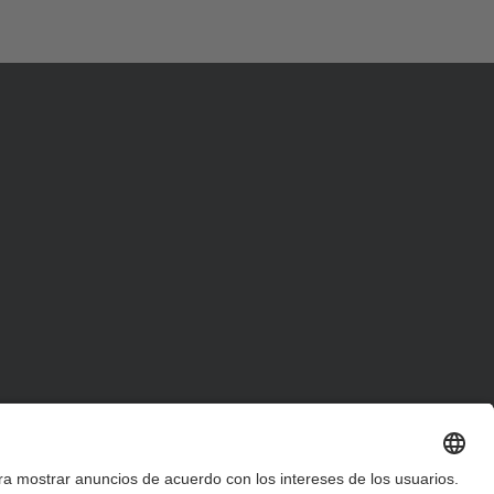
d
a
…