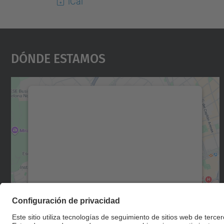
iCal
Dónde Estamos
Necesitamos su consentimiento
para cargar el servicio Google Maps.
Utilizamos un servicio de terceros para
incrustar contenido de mapas que puede
recopilar datos sobre su actividad. Le
rogamos que revise los detalles y acepte el
servicio para ver este mapa.
Más información