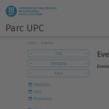
Parc UPC
Inicio
Eventos
Eve
<
Día
>
<
Semana
>
Evento
<
Mes
>
Pasados
Hoy
7
Próximos