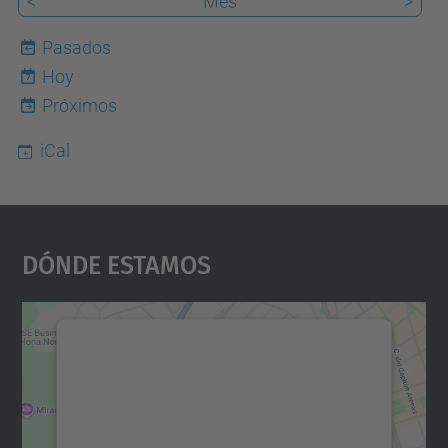
<
Mes
>
Pasados
Hoy
7
Próximos
iCal
Dónde Estamos
Necesitamos su consentimiento
para cargar el servicio Google
Maps.
Utilizamos un servicio de terceros para