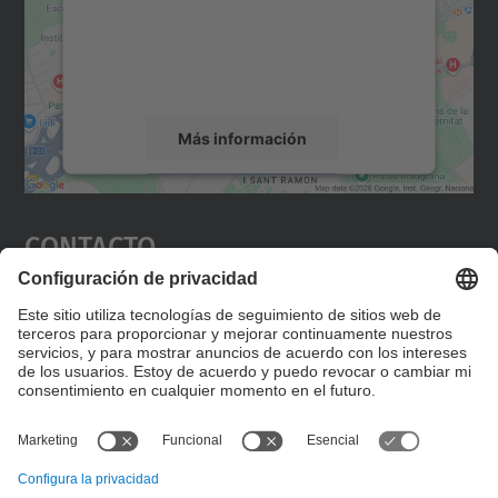
incrustar contenido de mapas que puede
recopilar datos sobre su actividad. Le
rogamos que revise los detalles y acepte el
servicio para ver este mapa.
Más información
Aceptar
Contacto
powered by
Usercentrics Consent
Management Platform
Editad en la página "Contacto personalizado", que
encontraréis en la raíz de español, vuestros datos
personalizados de contacto.
Formulario de contacto