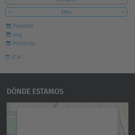
<
Mes
>
Pasados
Hoy
8
Próximos
iCal
Dónde Estamos
Necesitamos su consentimiento
para cargar el servicio Google
Maps.