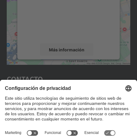
Utilizamos un servicio de terceros para
incrustar contenido de mapas que puede
recopilar datos sobre su actividad. Le
rogamos que revise los detalles y acepte el
servicio para ver este mapa.
Más información
Aceptar
Contacto
powered by
Usercentrics Consent
Management Platform
Editad en la página "Contacto personalizado", que
encontraréis en la raíz de español, vuestros datos
personalizados de contacto.
Formulario de contacto