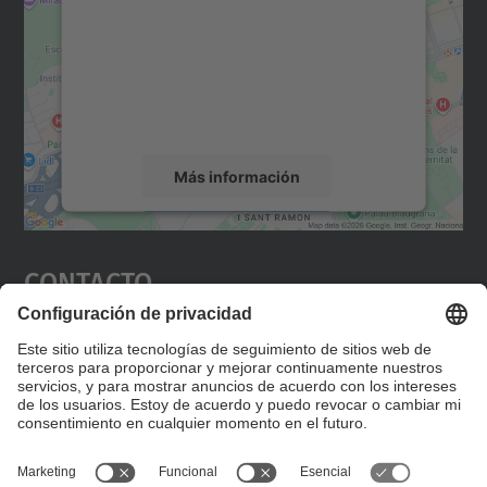
Utilizamos un servicio de terceros para
incrustar contenido de mapas que puede
recopilar datos sobre su actividad. Le
rogamos que revise los detalles y acepte el
servicio para ver este mapa.
Más información
Aceptar
Contacto
powered by
Usercentrics Consent
Management Platform
Editad en la página "Contacto personalizado", que
encontraréis en la raíz de español, vuestros datos
personalizados de contacto.
Formulario de contacto