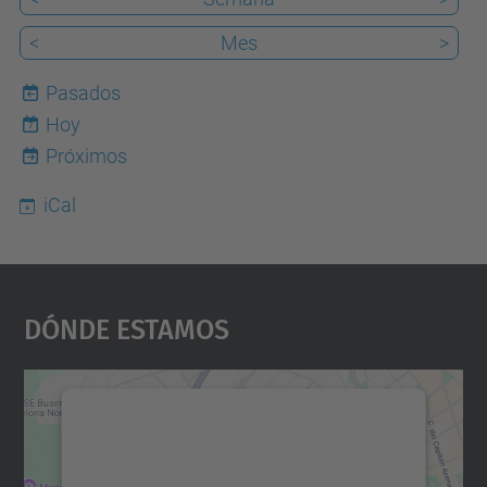
<
Mes
>
Pasados
Hoy
7
Próximos
iCal
Dónde Estamos
Necesitamos su consentimiento
para cargar el servicio Google
Maps.