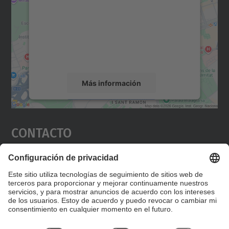
Utilizamos un servicio de terceros para
incrustar contenido de mapas que puede
recopilar datos sobre su actividad. Le
rogamos que revise los detalles y acepte el
servicio para ver este mapa.
Más información
Aceptar
Contacto
powered by
Usercentrics Consent
Management Platform
Editad en la página "Contacto personalizado", que
encontraréis en la raíz de español, vuestros datos
personalizados de contacto.
Formulario de contacto