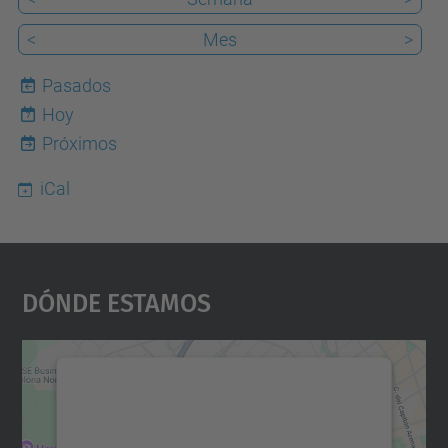
<
Mes
>
Pasados
Hoy
7
Próximos
iCal
Dónde Estamos
Necesitamos su consentimiento
para cargar el servicio Google
Maps.