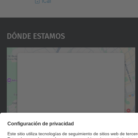
iCal
Dónde Estamos
Necesitamos su consentimiento
para cargar el servicio Google Maps.
Utilizamos un servicio de terceros para
incrustar contenido de mapas que puede
recopilar datos sobre su actividad. Le
rogamos que revise los detalles y acepte el
servicio para ver este mapa.
Más información