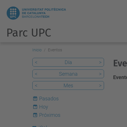
Parc UPC
Inicio
Eventos
Eve
<
Día
>
<
Semana
>
Evento
<
Mes
>
Pasados
Hoy
7
Próximos