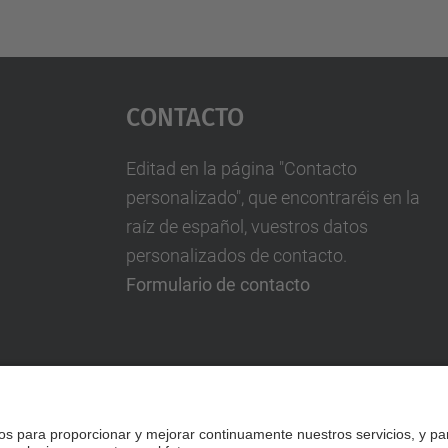
Contacto
Editad en la página "Contacto
personalizado", que encontraréis en la
raíz de español, vuestros datos
personalizados de contacto.
Formulario de contacto