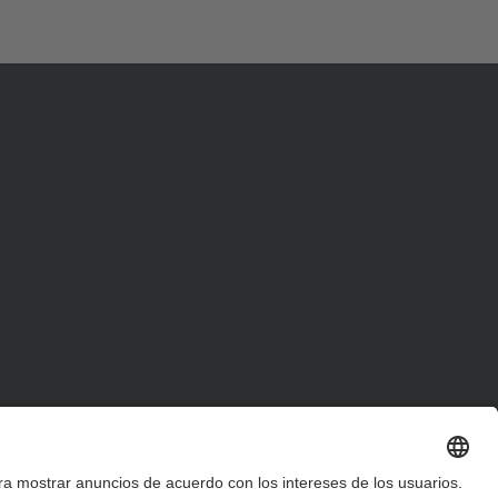
d
a
…