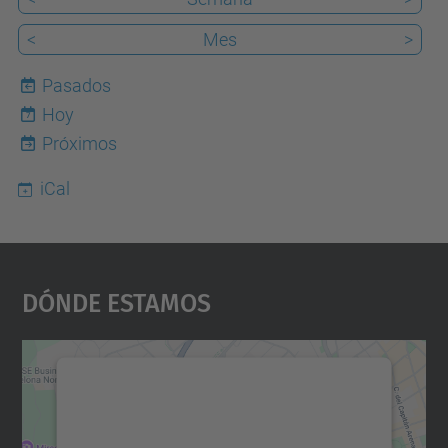
<
Mes
>
Pasados
Hoy
7
Próximos
iCal
Dónde Estamos
Necesitamos su consentimiento
para cargar el servicio Google
Maps.