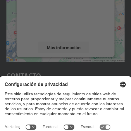
Utilizamos un servicio de terceros para
incrustar contenido de mapas que puede
recopilar datos sobre su actividad. Le
rogamos que revise los detalles y acepte el
servicio para ver este mapa.
Más información
Aceptar
Contacto
powered by
Usercentrics Consent
Management Platform
Editad en la página "Contacto personalizado", que
encontraréis en la raíz de español, vuestros datos
personalizados de contacto.
Formulario de contacto