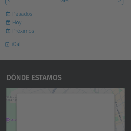
<
Mes
>
Pasados
Hoy
8
Próximos
iCal
Dónde Estamos
Necesitamos su consentimiento
para cargar el servicio Google
Maps.
Utilizamos un servicio de terceros para