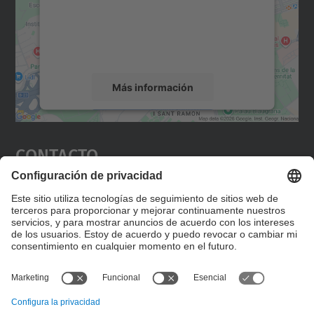
incrustar contenido de mapas que puede
recopilar datos sobre su actividad. Le
rogamos que revise los detalles y acepte el
servicio para ver este mapa.
Más información
Aceptar
Contacto
powered by
Usercentrics Consent
Management Platform
Editad en la página "Contacto personalizado", que
encontraréis en la raíz de español, vuestros datos
personalizados de contacto.
Formulario de contacto