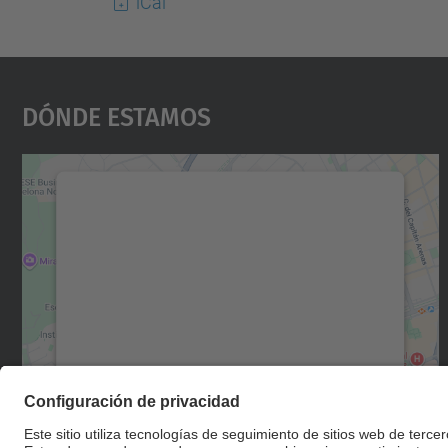
iCal
Dónde Estamos
Necesitamos su consentimiento
para cargar el servicio Google Maps.
Utilizamos un servicio de terceros para
incrustar contenido de mapas que puede
recopilar datos sobre su actividad. Le
rogamos que revise los detalles y acepte el
servicio para ver este mapa.
Más información