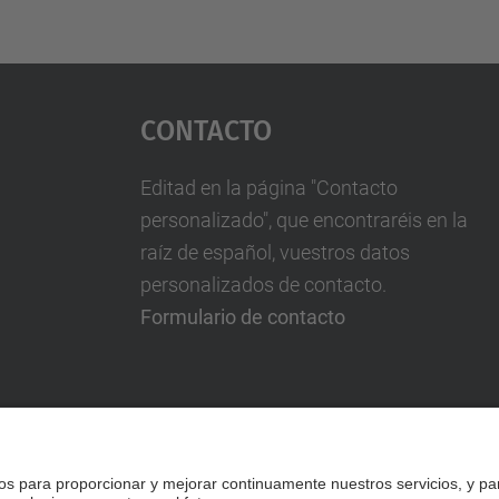
Contacto
Editad en la página "Contacto
personalizado", que encontraréis en la
raíz de español, vuestros datos
personalizados de contacto.
Formulario de contacto