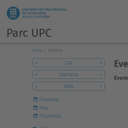
Parc UPC
Inicio
Eventos
Eve
<
Día
>
<
Semana
>
Evento
<
Mes
>
Pasados
Hoy
8
Próximos