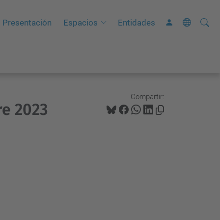
Busca
B
Presentación
Espacios
Entidades
ú
s
q
u
e
Compartir:
re 2023
d
a
A
v
a
n
z
a