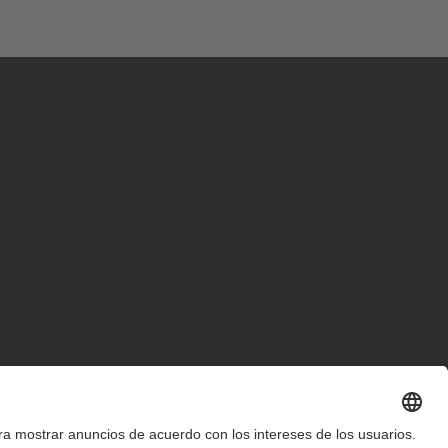
d
a
…