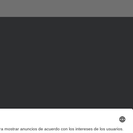
d
a
…