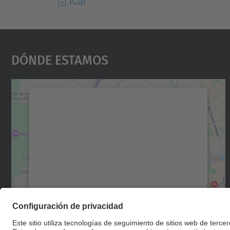
iCal
Dónde Estamos
Necesitamos su consentimiento
para cargar el servicio Google Maps.
Utilizamos un servicio de terceros para
incrustar contenido de mapas que puede
recopilar datos sobre su actividad. Le
rogamos que revise los detalles y acepte el
servicio para ver este mapa.
Más información