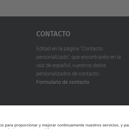
Contacto
Editad en la página "Contacto
personalizado", que encontraréis en la
raíz de español, vuestros datos
personalizados de contacto.
Formulario de contacto