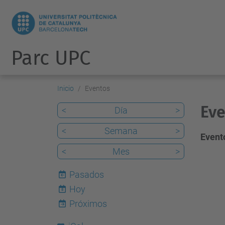
Parc UPC
Inicio
Eventos
Eve
<
Día
>
<
Semana
>
Evento
<
Mes
>
Pasados
Hoy
8
Próximos