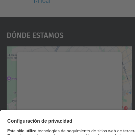
iCal
Dónde Estamos
Necesitamos su consentimiento
para cargar el servicio Google Maps.
Utilizamos un servicio de terceros para
incrustar contenido de mapas que puede
recopilar datos sobre su actividad. Le
rogamos que revise los detalles y acepte el
servicio para ver este mapa.
Más información