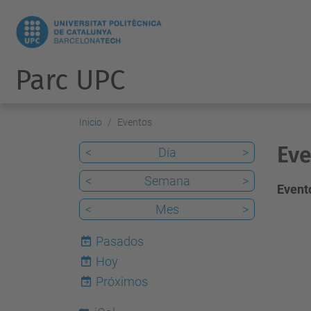
Parc UPC
Inicio
Eventos
Eve
<
Día
>
<
Semana
>
Evento
<
Mes
>
Pasados
Hoy
9
Próximos