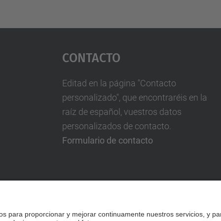
Contacto
Editad en la página "Contacto
personalizado", que encontraréis en la
raíz de español, vuestros datos
personalizados de contacto.
Formulario de contacto