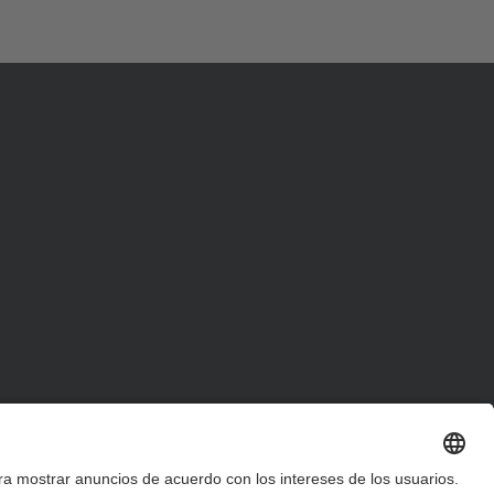
d
a
…